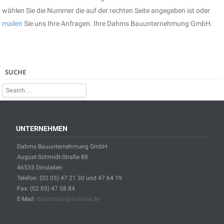
wählen Sie die Nummer die auf der rechten Seite angegeben ist oder
mailen
Sie uns Ihre Anfragen. Ihre Dahms Bauunternehmung GmbH.
SUCHE
Search
UNTERNEHMEN
Dahms Bauunternehmung GmbH
August-Schmidt-Straße 88
46535 Dinslaken
Telefon: (02 03) 47 21 30 und 47 64 19
Fax: (02 03) 47 58 84
E-Mail:
dahmsbau@t-online.de